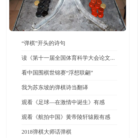
“弹棋”开头的诗句
读《第十一届全国体育科学大会论文...
看中国围棋世锦赛“浮想联翩”
我为苏东坡的弹棋诗当翻译
观看《足球—在激情中诞生》有感
观看《航拍中国》黄帝陵轩辕殿有感
2018弹棋大师话弹棋