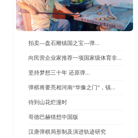
拍卖---盘石雕镇国之宝---弹...
向民营企业家推荐一项国家级体育非...
坚持梦想三十年 还原弹...
弹棋将要亮相河南“华豫之门”，镇...
待到山花烂漫时
哥德巴赫猜想中国版
汉唐弹棋局形制及演进轨迹研究