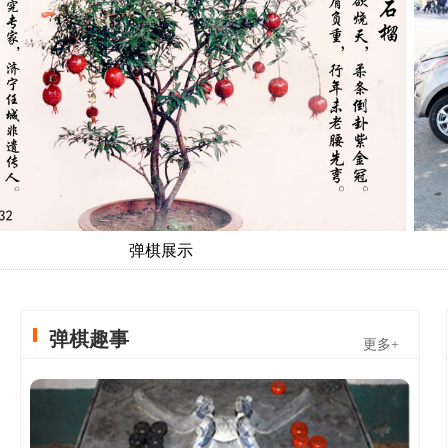
弹棋展示
弹棋趣事
更多+