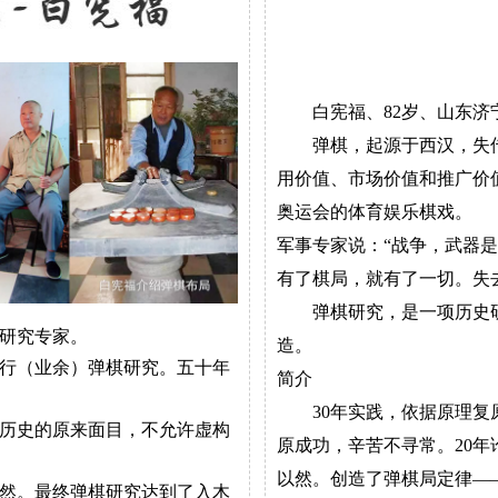
白宪福、82岁、山东济
弹棋，起源于西汉，失传
用价值、市场价值和推广价
奥运会的体育娱乐棋戏。
军事专家说：“战争，武器
有了棋局，就有了一切。失
弹棋研究，是一项历史研
研究专家。
造。
行（业余）弹棋研究。五十年
简介
30年实践，依据原理复原
历史的原来面目，不允许虚构
原成功，辛苦不寻常。20
以然。创造了弹棋局定律——
然。最终弹棋研究达到了入木